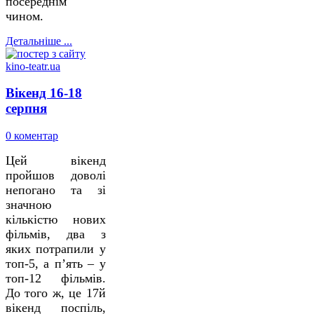
посереднім
чином.
Детальніше ...
Вікенд 16-18
серпня
0 коментар
Цей вікенд
пройшов доволі
непогано та зі
значною
кількістю нових
фільмів, два з
яких потрапили у
топ-5, а п’ять – у
топ-12 фільмів.
До того ж, це 17й
вікенд поспіль,