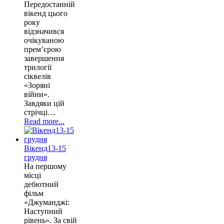
Передостанній
вікенд цього
року
відзначився
очікуваною
прем’єрою
завершення
трилогії
сіквелів
«Зоряні
війни».
Завдяки цій
стрічці…
Read more...
Вікенд13-15
грудня
На першому
місці
дебютний
фільм
«Джуманджі:
Наступний
рівень». За свій