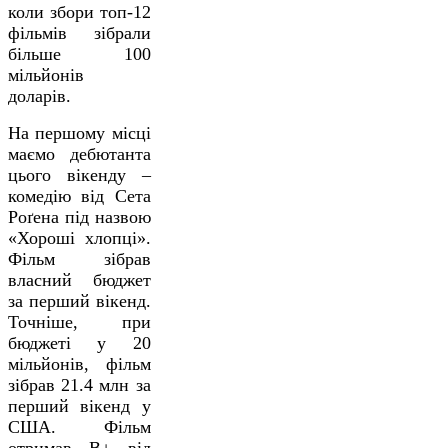
коли збори топ-12
фільмів зібрали
більше 100
мільйонів
доларів.
На першому місці
маємо дебютанта
цього вікенду –
комедію від Сета
Роґена під назвою
«Хороші хлопці».
Фільм зібрав
власний бюджет
за перший вікенд.
Точніше, при
бюджеті у 20
мільйонів, фільм
зібрав 21.4 млн за
перший вікенд у
США. Фільм