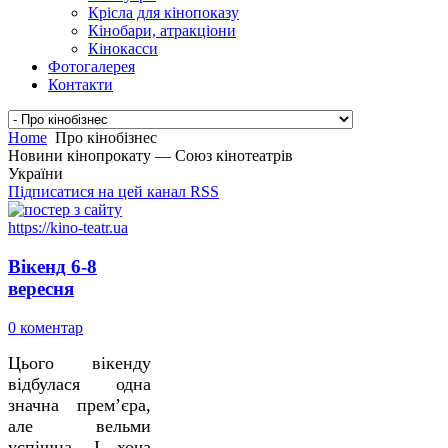
Крісла для кінопоказу
Кінобари, атракціони
Кінокасси
Фотогалерея
Контакти
Home
Про кінобізнес
Новини кінопрокату — Союз кінотеатрів
України
Підписатися на цей канал RSS
Вікенд 6-8
вересня
0 коментар
Цього вікенду
відбулася одна
значна прем’єра,
але вельми
успішна. І хоча