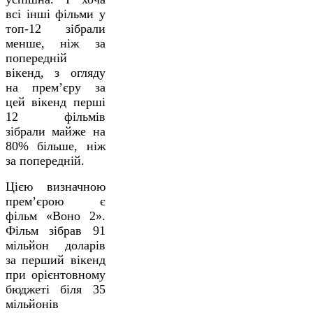
всі інші фільми у
топ-12 зібрали
менше, ніж за
попередній
вікенд, з огляду
на прем’єру за
цей вікенд перші
12 фільмів
зібрали майже на
80% більше, ніж
за попередній.
Цією визначною
прем’єрою є
фільм «Воно 2».
Фільм зібрав 91
мільйон доларів
за перший вікенд
при орієнтовному
бюджеті біля 35
мільйонів