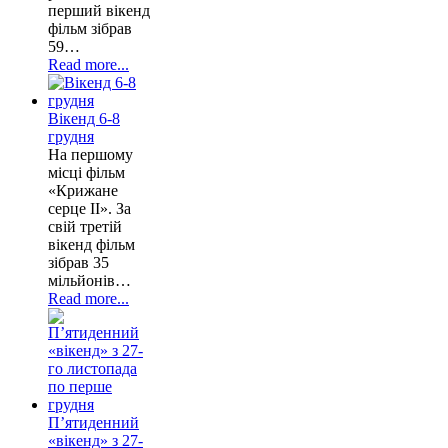
перший вікенд
фільм зібрав
59…
Read more...
Вікенд 6-8
грудня
На першому
місці фільм
«Крижане
серце II». За
свій третій
вікенд фільм
зібрав 35
мільйонів…
Read more...
П’ятиденний
«вікенд» з 27-