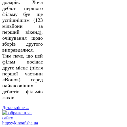
доларів. Хоча
дебют першого
фільму був ще
успішнішим (123
мільйони за
перший вікенд),
очікування щодо
зборів другого
виправдалися.
Тим паче, що цей
фільм посідає
друге місце (після
першої частини
«Воно») серед
найкасовіших
дебютів фільмів
жахів.
Детальніше ...