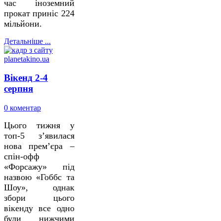
час іноземний
прокат приніс 224
мільйони.
Детальніше ...
Вікенд 2-4
серпня
0 коментар
Цього тижня у
топ-5 з’явилася
нова прем’єра –
спін-офф
«Форсажу» під
назвою «Гоббс та
Шоу», однак
збори цього
вікенду все одно
були нижчими