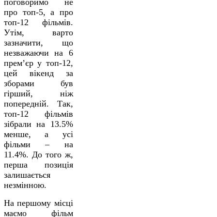
поговоримо не
про топ-5, а про
топ-12 фільмів.
Утім, варто
зазначити, що
незважаючи на 6
прем’єр у топ-12,
цей вікенд за
зборами був
гірший, ніж
попередній. Так,
топ-12 фільмів
зібрали на 13.5%
менше, а усі
фільми – на
11.4%. До того ж,
перша позиція
залишається
незмінною.
На першому місці
маємо фільм