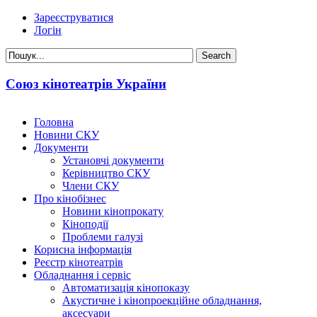
Зареєструватися
Логін
Союз кінотеатрів України
Головна
Новини СКУ
Документи
Установчі документи
Керівництво СКУ
Члени СКУ
Про кінобізнес
Новини кінопрокату
Кіноподії
Проблеми галузі
Корисна інформація
Реєстр кінотеатрів
Обладнання і сервіс
Автоматизація кінопоказу
Акустичне і кінопроекційне обладнання,
аксесуари