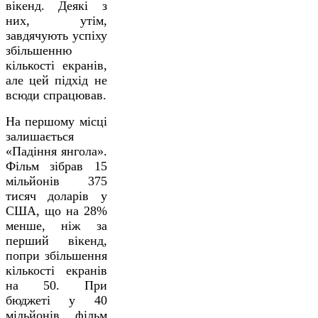
вікенд. Деякі з
них, утім,
завдячують успіху
збільшенню
кількості екранів,
але цей підхід не
всюди спрацював.
На першому місці
залишається
«Падіння янгола».
Фільм зібрав 15
мільйонів 375
тисяч доларів у
США, що на 28%
менше, ніж за
перший вікенд,
попри збільшення
кількості екранів
на 50. При
бюджеті у 40
мільйонів фільм