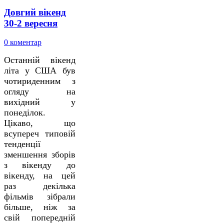
Довгий вікенд
30-2 вересня
0 коментар
Останній вікенд
літа у США був
чотириденним з
огляду на
вихідний у
понеділок.
Цікаво, що
всупереч типовій
тенденції
зменшення зборів
з вікенду до
вікенду, на цей
раз декілька
фільмів зібрали
більше, ніж за
свій попередній