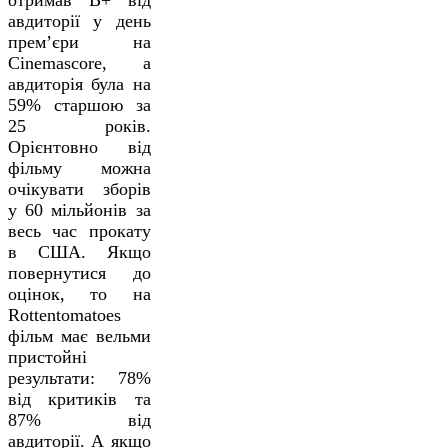
отримав В+ від
авдиторії у день
прем’єри на
Cinemascore, а
авдиторія була на
59% старшою за
25 років.
Орієнтовно від
фільму можна
очікувати зборів
у 60 мільйонів за
весь час прокату
в США. Якщо
повернутися до
оцінок, то на
Rottentomatoes
фільм має вельми
пристойні
результати: 78%
від критиків та
87% від
авдиторії. А якщо