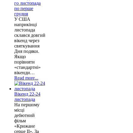
го листопада
по перше
грудня
У США
наприкінці
листопада
склався довгий
вікенд через
святкування
Дня подяки.
Якщо
порівняти
«стандартні»
вікенди…
Read more...
Вікенд 22-24
листопада
На першому
місці
дебютний
фільм
«Крижане
серце II». За