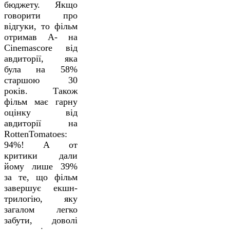
бюджету. Якщо
говорити про
відгуки, то фільм
отримав А- на
Cinemascore від
авдиторії, яка
була на 58%
старшою 30
років. Також
фільм має гарну
оцінку від
авдиторії на
RottenTomatoes:
94%! А от
критики дали
йому лише 39%
за те, що фільм
завершує екшн-
трилогію, яку
загалом легко
забути, доволі