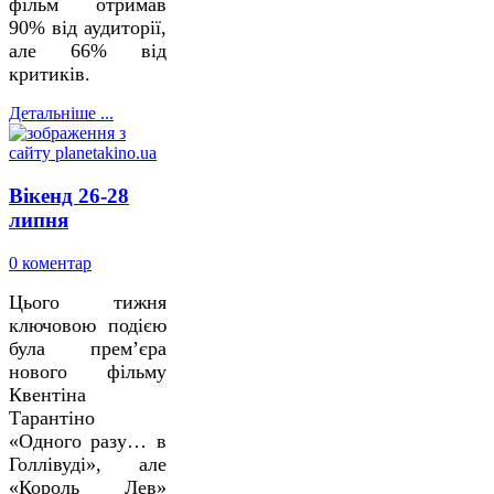
фільм отримав
90% від аудиторії,
але 66% від
критиків.
Детальніше ...
Вікенд 26-28
липня
0 коментар
Цього тижня
ключовою подією
була прем’єра
нового фільму
Квентіна
Тарантіно
«Одного разу… в
Голлівуді», але
«Король Лев»