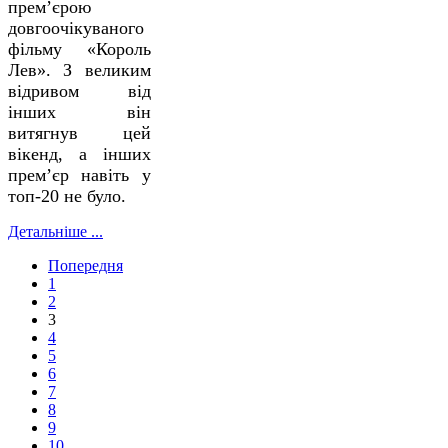
прем’єрою
довгоочікуваного
фільму «Король
Лев». З великим
відривом від
інших він
витягнув цей
вікенд, а інших
прем’єр навіть у
топ-20 не було.
Детальніше ...
Попередня
1
2
3
4
5
6
7
8
9
10