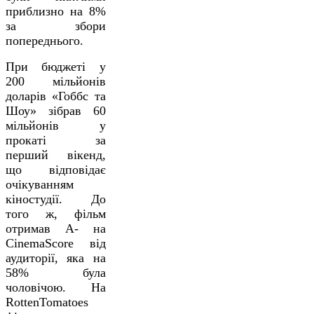
приблизно на 8%
за збори
попереднього.
При бюджеті у
200 мільйонів
доларів «Гоббс та
Шоу» зібрав 60
мільйонів у
прокаті за
перший вікенд,
що відповідає
очікуванням
кіностудії. До
того ж, фільм
отримав А- на
CinemaScore від
аудиторії, яка на
58% була
чоловічою. На
RottenTomatoes