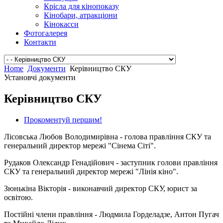
Крісла для кінопоказу
Кінобари, атракціони
Кінокасси
Фотогалерея
Контакти
Home
Документи
Керівництво СКУ
Установчі документи
Керівництво СКУ
Прокоментуй першим!
Лісовська Любов Володимирівна - голова правління СКУ та
генеральний директор мережі "Сінема Сіті".
Рудаков Олександр Генадійович - заступник голови правління
СКУ та генеральний директор мережі "Лінія кіно".
Зюнькіна Вікторія - виконавчий директор СКУ, юрист за
освітою.
Постійні члени правління - Людмила Горделадзе, Антон Пугач