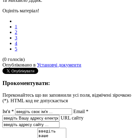
та Михайло Дідик.
Оцініть матеріал!
1
2
3
4
5
(0 голосів)
Опубліковано в
Установчі документи
Прокоментувати:
Переконайтесь що ви заповнили усі поля, відмічені зірочкою
(*). HTML код не допускається
Ім'я *
Email *
URL сайту