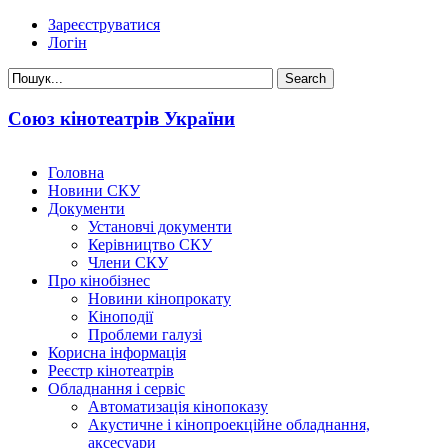
Зареєструватися
Логін
Союз кінотеатрів України
Головна
Новини СКУ
Документи
Установчі документи
Керівництво СКУ
Члени СКУ
Про кінобізнес
Новини кінопрокату
Кіноподії
Проблеми галузі
Корисна інформація
Реєстр кінотеатрів
Обладнання і сервіс
Автоматизація кінопоказу
Акустичне і кінопроекційне обладнання,
аксесуари