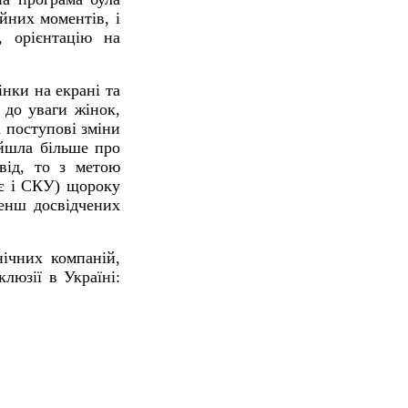
йних моментів, і
, орієнтацію на
інки на екрані та
 до уваги жінок,
а поступові зміни
 йшла більше про
від, то з метою
 є і СКУ) щороку
менш досвідчених
нічних компаній,
люзії в Україні: