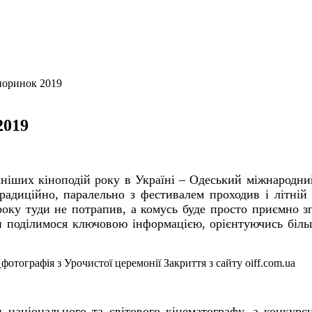
норинок 2019
2019
ніших кіноподій року в Україні – Одеський міжнародни
радиційно, паралельно з фестивалем проходив і літній
оку туди не потрапив, а комусь буде просто приємно зг
ми поділимося ключовою інформацією, орієнтуючись біль
фотографія з Урочистої церемонії Закриття з сайту oiff.com.ua
 національного та світового кінематографу, а конкурс