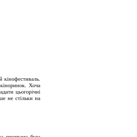
й кінофестиваль.
 кіноринок. Хоча
адати цьогорічні
ше не стільки на
на програма була