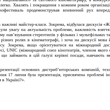
легко. Хвалять і покращення з кожним роком організаці
інофестиваль продемонстрував впевнений рух вперед
 важливі майстер-класи. Зокрема, відбулася дискусія «Ж
ули увагу на актуальність проблеми, важливість взяття
ему нав’язування стереотипів у фільмах і мультфільмах т
різних ролях в кінематографі, і хоча на дискусії мова
есу. Зокрема, якщо орієнтуватися на міжнародний дос
несі, UNIC (міжнародний союз кінотеатрів, членом якого
, що займають в цій галузі керівні посади, навчають 
езентації основних дистриб’юторських компаній, тех
ння 17 липня була презентація, присвячена проблемі інк
 в Україні?».