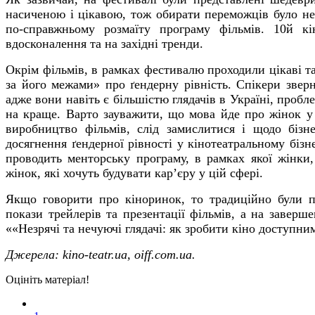
насиченою і цікавою, тож обирати переможців було не
по-справжньому розмаїту програму фільмів. 10й к
вдосконалення та на західні тренди.
Окрім фільмів, в рамках фестивалю проходили цікаві та
за його межами» про ґендерну рівність. Спікери зверн
адже вони навіть є більшістю глядачів в Україні, пробл
на краще. Варто зауважити, що мова йде про жінок у 
виробництво фільмів, слід замислитися і щодо бізн
досягнення ґендерної рівності у кінотеатральному біз
проводить менторську програму, в рамках якої жінки
жінок, які хочуть будувати кар’єру у цій сфері.
Якщо говорити про кіноринок, то традиційно були пр
покази трейлерів та презентації фільмів, а на заверше
««Незрячі та нечуючі глядачі: як зробити кіно доступним
Джерела: kino-teatr.ua, oiff.com.ua.
Оцініть матеріал!