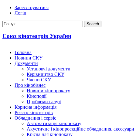
Зареєструватися
Логін
Союз кінотеатрів України
Головна
Новини СКУ
Документи
Установчі документи
Керівництво СКУ
Члени СКУ
Про кінобізнес
Новини кінопрокату
Кіноподії
Проблеми галузі
Корисна інформація
Реєстр кінотеатрів
Обладнання і сервіс
Автоматизація кінопоказу
Акустичне і кінопроекційне обладнання, аксесуари
Крісла для кінопоказу