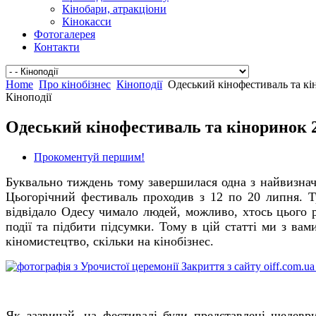
Кінобари, атракціони
Кінокасси
Фотогалерея
Контакти
Home
Про кінобізнес
Кіноподії
Одеський кінофестиваль та кі
Кіноподії
Одеський кінофестиваль та кіноринок 
Прокоментуй першим!
Буквально тиждень тому завершилася одна з найвизнач
Цьогорічний фестиваль проходив з 12 по 20 липня. Т
відвідало Одесу чимало людей, можливо, хтось цього р
події та підбити підсумки. Тому в цій статті ми з ва
кіномистецтво, скільки на кінобізнес.
Як зазвичай, на фестивалі були представлені шедеври