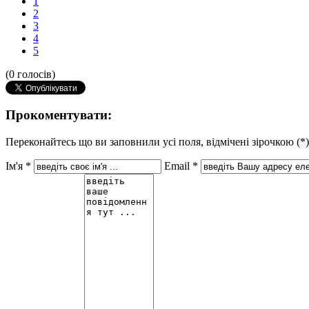
1
2
3
4
5
(0 голосів)
Прокоментувати:
Переконайтесь що ви заповнили усі поля, відмічені зірочкою (*
Ім'я *
Email *