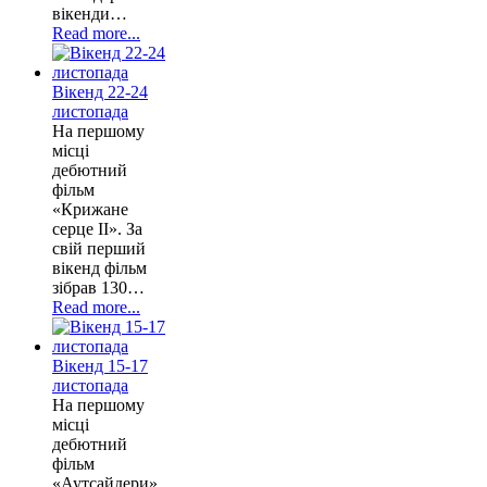
вікенди…
Read more...
Вікенд 22-24
листопада
На першому
місці
дебютний
фільм
«Крижане
серце II». За
свій перший
вікенд фільм
зібрав 130…
Read more...
Вікенд 15-17
листопада
На першому
місці
дебютний
фільм
«Аутсайдери».