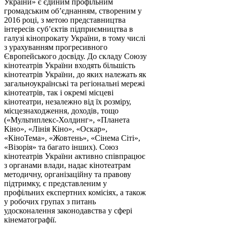
України» є єдиним профільним
громадським об’єднанням, створеним у
2016 році, з метою представництва
інтересів суб’єктів підприємництва в
галузі кiнопрокату України, в тому числі
з урахуванням прогресивного
Європейського досвіду. До складу Союзу
кінотеатрів України входять більшість
кінотеатрів України, до яких належать як
загальноукраїнські та регіональні мережі
кінотеатрів, так і окремі місцеві
кінотеатри, незалежно від їх розміру,
місцезнаходження, доходів, тощо
(«Мультиплекс-Холдинг», «Планета
Кіно», «Лінія Кіно», «Оскар»,
«КіноТема», «Жовтень», «Сінема Сіті»,
«Візорія» та багато інших). Союз
кінотеатрів України активно співпрацює
з органами влади, надає кінотеатрам
методичну, організаційну та правову
підтримку, є представленим у
профільних експертних комісіях, а також
у робочих групах з питань
удосконалення законодавства у сфері
кінематографії.