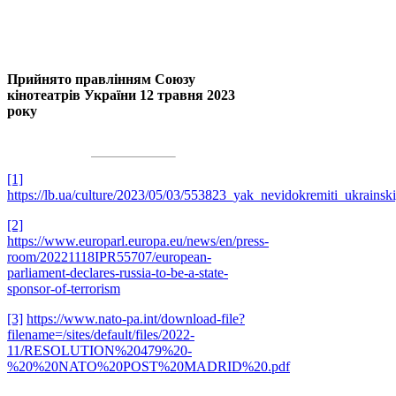
Прийнято правлінням Союзу
кінотеатрів України 12 травня 2023
року
[1]
https://lb.ua/culture/2023/05/03/553823_yak_nevidokremiti_ukrainski
[2]
https://www.europarl.europa.eu/news/en/press-
room/20221118IPR55707/european-
parliament-declares-russia-to-be-a-state-
sponsor-of-terrorism
[3]
https://www.nato-pa.int/download-file?
filename=/sites/default/files/2022-
11/RESOLUTION%20479%20-
%20%20NATO%20POST%20MADRID%20.pdf