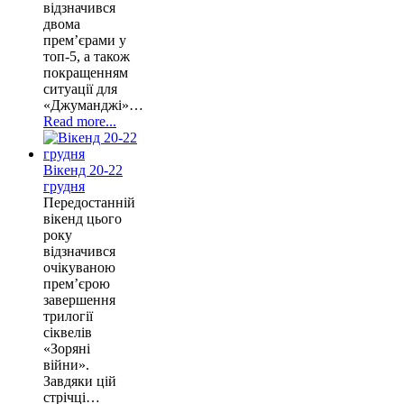
відзначився
двома
прем’єрами у
топ-5, а також
покращенням
ситуації для
«Джуманджі»…
Read more...
Вікенд 20-22
грудня
Передостанній
вікенд цього
року
відзначився
очікуваною
прем’єрою
завершення
трилогії
сіквелів
«Зоряні
війни».
Завдяки цій
стрічці…