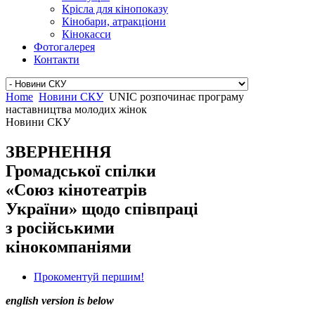
Крісла для кінопоказу
Кінобари, атракціони
Кінокасси
Фотогалерея
Контакти
Home
Новини СКУ
UNIC розпочинає програму
наставництва молодих жінок
Новини СКУ
ЗВЕРНЕННЯ
Громадської спілки
«Союз кінотеатрів
України» щодо співпраці
з російськими
кінокомпаніями
Прокоментуй першим!
english version is below