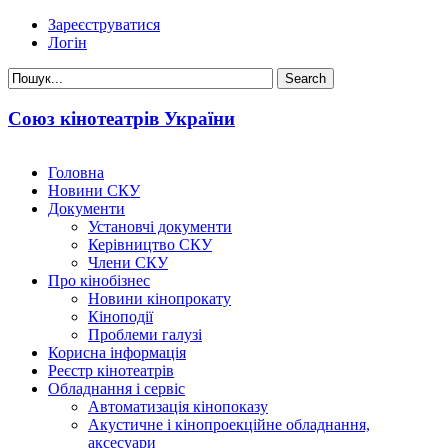
Зареєструватися
Логін
Союз кінотеатрів України
Головна
Новини СКУ
Документи
Установчі документи
Керівництво СКУ
Члени СКУ
Про кінобізнес
Новини кінопрокату
Кіноподії
Проблеми галузі
Корисна інформація
Реєстр кінотеатрів
Обладнання і сервіс
Автоматизація кінопоказу
Акустичне і кінопроекційне обладнання,
аксесуари