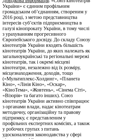
Довідкова інформація
: «Союз кінотеатрів
України» є єдиним профільним
громадським об’єднанням, створеним у
2016 році, з метою представництва
інтересів суб’єктів підприємництва в
галузі кiнопрокату України, в тому числі
з урахуванням прогресивного
Європейського досвіду. До складу Союзу
кінотеатрів України входять більшість
кінотеатрів України, до яких належать як
загальноукраїнські та регіональні мережі
кінотеатрів, так і окремі місцеві
кінотеатри, незалежно від їх розміру,
місцезнаходження, доходів, тощо
(«Мультиплекс-Холдинг», «Планета
Кіно», «Лінія Кіно», «Оскар»,
«КіноТема», «Жовтень», «Сінема Сіті»,
«Візорія» та багато інших). Союз
кінотеатрів України активно співпрацює
з органами влади, надає кінотеатрам
методичну, організаційну та правову
підтримку, є представленим у
профільних експертних комісіях, а також
у робочих групах з питань
удосконалення законодавства у сфері