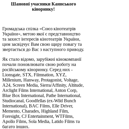
Шановні учасники Каннського
кіноринку!
Громадська спілка «Союз кінотеатрів
України», метою якої є представництво
та захист інтересів кінотеатрів України,
цим засвідчує Вам свою щиру повагу та
звертається до Вас з наступного приводу.
Як стало відомо, зарубіжні кінокомпанії
почали поновлювати свою роботу на
російському кіноринку. Серед них -
Lionsgate, STX, Filmnation, XYZ,
Millenium, Hanway, Protagonist, Voltage,
A24, Screen Media, Sierra/Affinity, Altitude,
Arclight Films International, Anton Corp,
Blue Box International, Pathe International,
Studiocanal, Goodfellas (ex-Wild Bunch
International), BAC Films, Elle Driver,
Memento, Charades, Highland Film,
Foresight, CJ Entertainment, WTFilms,
Apollo Films, Sola Media, Latido Films та
багато інших.