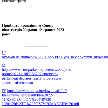
кінематографії.
Прийнято правлінням Союзу
кінотеатрів України 12 травня 2023
року
[1]
https://lb.ua/culture/2023/05/03/553823_yak_nevidokremiti_ukrainski
[2]
https://www.europarl.europa.eu/news/en/press-
room/20221118IPR55707/european-
parliament-declares-russia-to-be-a-state-
sponsor-of-terrorism
[3]
https://www.nato-pa.int/download-file?
filename=/sites/default/files/2022-
11/RESOLUTION%20479%20-
%20%20NATO%20POST%20MADRID%20.pdf