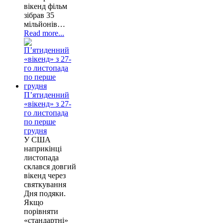
вікенд фільм
зібрав 35
мільйонів…
Read more...
П’ятиденний
«вікенд» з 27-
го листопада
по перше
грудня
У США
наприкінці
листопада
склався довгий
вікенд через
святкування
Дня подяки.
Якщо
порівняти
«стандартні»