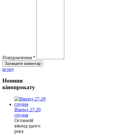
Повідомлення *
вгору
Новини
кінопрокату
Вікенд 27-29
грудня
Останній
вікенд цього
року