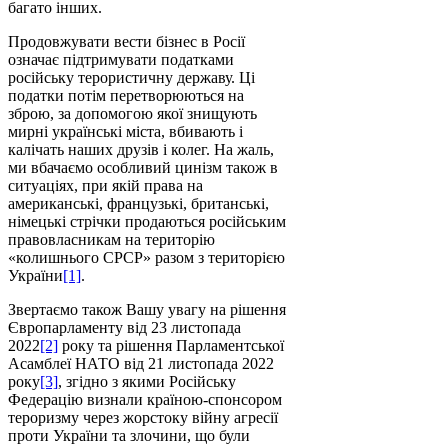
багато інших.
Продовжувати вести бізнес в Росії
означає підтримувати податками
російську терористичну державу. Ці
податки потім перетворюються на
зброю, за допомогою якої знищують
мирні українські міста, вбивають і
калічать наших друзів і колег. На жаль,
ми вбачаємо особливий цинізм також в
ситуаціях, при якій права на
американські, французькі, британські,
німецькі стрічки продаються російським
правовласникам на територію
«колишнього СРСР» разом з територією
України
[1]
.
Звертаємо також Вашу увагу на рішення
Європарламенту від 23 листопада
2022
[2]
року та рішення Парламентської
Асамблеї НАТО від 21 листопада 2022
року
[3]
, згідно з якими Російську
Федерацію визнали країною-спонсором
тероризму через жорстоку війну агресії
проти України та злочини, що були