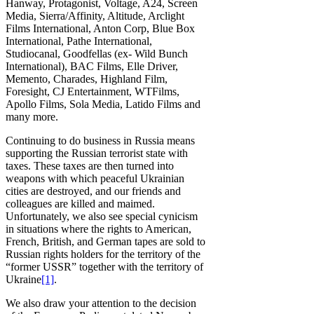
Hanway, Protagonist, Voltage, A24, Screen
Media, Sierra/Affinity, Altitude, Arclight
Films International, Anton Corp, Blue Box
International, Pathe International,
Studiocanal, Goodfellas (ex- Wild Bunch
International), BAC Films, Elle Driver,
Memento, Charades, Highland Film,
Foresight, CJ Entertainment, WTFilms,
Apollo Films, Sola Media, Latido Films and
many more.
Continuing to do business in Russia means
supporting the Russian terrorist state with
taxes. These taxes are then turned into
weapons with which peaceful Ukrainian
cities are destroyed, and our friends and
colleagues are killed and maimed.
Unfortunately, we also see special cynicism
in situations where the rights to American,
French, British, and German tapes are sold to
Russian rights holders for the territory of the
“former USSR” together with the territory of
Ukraine
[1]
.
We also draw your attention to the decision