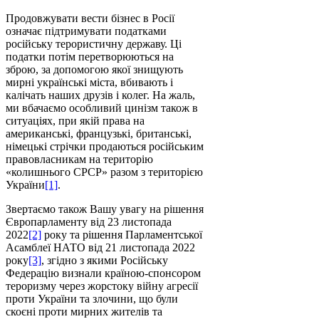
Продовжувати вести бізнес в Росії
означає підтримувати податками
російську терористичну державу. Ці
податки потім перетворюються на
зброю, за допомогою якої знищують
мирні українські міста, вбивають і
калічать наших друзів і колег. На жаль,
ми вбачаємо особливий цинізм також в
ситуаціях, при якій права на
американські, французькі, британські,
німецькі стрічки продаються російським
правовласникам на територію
«колишнього СРСР» разом з територією
України
[1]
.
Звертаємо також Вашу увагу на рішення
Європарламенту від 23 листопада
2022
[2]
року та рішення Парламентської
Асамблеї НАТО від 21 листопада 2022
року
[3]
, згідно з якими Російську
Федерацію визнали країною-спонсором
тероризму через жорстоку війну агресії
проти України та злочини, що були
скоєні проти мирних жителів та