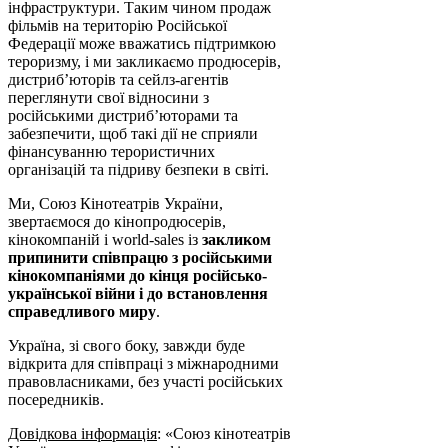
інфраструктури. Таким чином продаж
фільмів на територію Російської
Федерації може вважатись підтримкою
тероризму, і ми закликаємо продюсерів,
дистриб’юторів та сейлз-агентів
переглянути свої відносини з
російськими дистриб’юторами та
забезпечити, щоб такі дії не сприяли
фінансуванню терористичних
організацій та підриву безпеки в світі.
Ми, Союз Кінотеатрів України,
звертаємося до кінопродюсерів,
кінокомпаній і world-sales із
закликом
припинити співпрацю з російськими
кінокомпаніями до кінця російсько-
української війни і до встановлення
справедливого миру
.
Україна, зі свого боку, завжди буде
відкрита для співпраці з міжнародними
правовласниками, без участі російських
посередників.
Довідкова інформація
: «Союз кінотеатрів