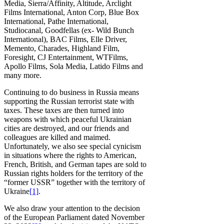
Media, Sierra/Affinity, Altitude, Arclight
Films International, Anton Corp, Blue Box
International, Pathe International,
Studiocanal, Goodfellas (ex- Wild Bunch
International), BAC Films, Elle Driver,
Memento, Charades, Highland Film,
Foresight, CJ Entertainment, WTFilms,
Apollo Films, Sola Media, Latido Films and
many more.
Continuing to do business in Russia means
supporting the Russian terrorist state with
taxes. These taxes are then turned into
weapons with which peaceful Ukrainian
cities are destroyed, and our friends and
colleagues are killed and maimed.
Unfortunately, we also see special cynicism
in situations where the rights to American,
French, British, and German tapes are sold to
Russian rights holders for the territory of the
“former USSR” together with the territory of
Ukraine
[1]
.
We also draw your attention to the decision
of the European Parliament dated November