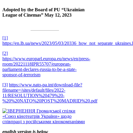
Adopted by the Board of PU “Ukrainian
League of Cinemas” May 12, 2023
[1]
https://en.lb.ua/news/2023/05/03/20336_how_not_separate_ukraines.
[2]
https://www.europarl.europa.eu/news/en/press-
room/20221118IPR55707/european-
parliament-declares-russia-to-be-a-state-
sponsor-of-terrorism
[3]
https://www.nato-pa.int/download-file?
filename=/sites/default/files/2022-
11/RESOLUTION%20479%20-
%20%20NATO%20POST%20MADRID%20.pdf
english version is below