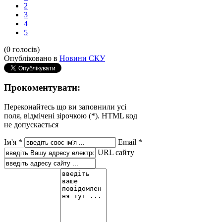
2
3
4
5
(0 голосів)
Опубліковано в
Новини СКУ
Прокоментувати:
Переконайтесь що ви заповнили усі
поля, відмічені зірочкою (*). HTML код
не допускається
Ім'я *
Email *
URL сайту