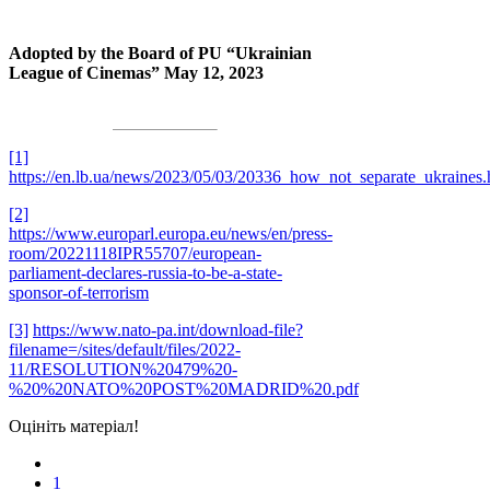
Adopted by the Board of PU “Ukrainian
League of Cinemas” May 12, 2023
[1]
https://en.lb.ua/news/2023/05/03/20336_how_not_separate_ukraines.
[2]
https://www.europarl.europa.eu/news/en/press-
room/20221118IPR55707/european-
parliament-declares-russia-to-be-a-state-
sponsor-of-terrorism
[3]
https://www.nato-pa.int/download-file?
filename=/sites/default/files/2022-
11/RESOLUTION%20479%20-
%20%20NATO%20POST%20MADRID%20.pdf
Оцініть матеріал!
1