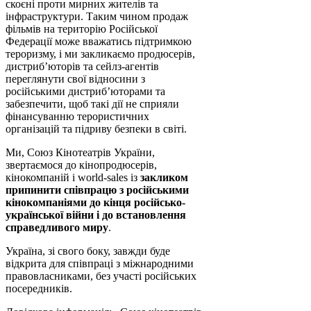
скоєні проти мирних жителів та
інфраструктури. Таким чином продаж
фільмів на територію Російської
Федерації може вважатись підтримкою
тероризму, і ми закликаємо продюсерів,
дистриб’юторів та сейлз-агентів
переглянути свої відносини з
російськими дистриб’юторами та
забезпечити, щоб такі дії не сприяли
фінансуванню терористичних
організацій та підриву безпеки в світі.
Ми, Союз Кінотеатрів України,
звертаємося до кінопродюсерів,
кінокомпаній і world-sales із
закликом
припинити співпрацю з російськими
кінокомпаніями до кінця російсько-
української війни і до встановлення
справедливого миру
.
Україна, зі свого боку, завжди буде
відкрита для співпраці з міжнародними
правовласниками, без участі російських
посередників.