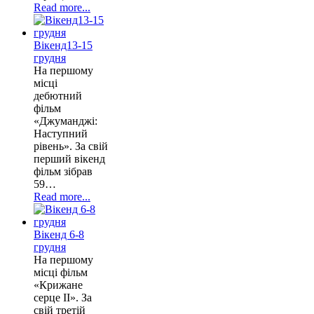
Read more...
Вікенд13-15
грудня
На першому
місці
дебютний
фільм
«Джуманджі:
Наступний
рівень». За свій
перший вікенд
фільм зібрав
59…
Read more...
Вікенд 6-8
грудня
На першому
місці фільм
«Крижане
серце II». За
свій третій