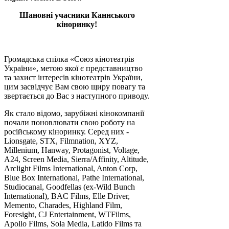
Шановні учасники Каннського
кіноринку!
Громадська спілка «Союз кінотеатрів
України», метою якої є представництво
та захист інтересів кінотеатрів України,
цим засвідчує Вам свою щиру повагу та
звертається до Вас з наступного приводу.
Як стало відомо, зарубіжні кінокомпанії
почали поновлювати свою роботу на
російському кіноринку. Серед них -
Lionsgate, STX, Filmnation, XYZ,
Millenium, Hanway, Protagonist, Voltage,
A24, Screen Media, Sierra/Affinity, Altitude,
Arclight Films International, Anton Corp,
Blue Box International, Pathe International,
Studiocanal, Goodfellas (ex-Wild Bunch
International), BAC Films, Elle Driver,
Memento, Charades, Highland Film,
Foresight, CJ Entertainment, WTFilms,
Apollo Films, Sola Media, Latido Films та